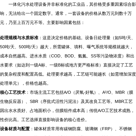
一体化污水处理设备并非标准化的工业品，其价格受多重因素综合影
响，无法给出一个固定数字。通常，一套设备的价格从数万元到数十万
元，乃至上百万元不等。主要影响因素包括：
处理规模与水质标准
：这是决定价格的基础。设备日处理量（如5吨/天、
50吨/天、500吨/天）越大，所需罐体、填料、曝气系统等规模就越大，
成本自然越高。进水水质（COD、BOD、氨氮、SS等污染物浓度）和出
水要求（如达到一级A标、一级B标或地方更严格标准）直接决定了工艺
的复杂程度和配置高低。处理要求越高，工艺链可能越长（如需增加深度
处理单元），价格也越高。
核心工艺技术
：市场主流工艺包括A/O（厌氧-好氧）、A²/O、MBR（膜
生物反应器）、SBR（序批式活性污泥法）及其改良工艺等。MBR工艺
因出水水质好、占地面积小，但膜组件成本高；传统A/O工艺技术成熟，
性价比高。工艺选择直接影响设备的核心造价。
设备材质与配置
：罐体材质常用有碳钢防腐、玻璃钢（FRP）、不锈钢