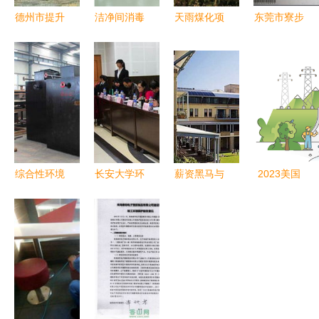
德州市提升
洁净间消毒
天雨煤化项
东莞市寮步
废弃烟囱拆
时是否应关
目 环境工
镇环保验收
除服务，环
闭新风 环
程治理水平
手续全攻略
境工程获好
境工程视角
领跑行业先
流程、样板
评
解析
锋
图与绿深环
境工程专业
服务
综合性环境
长安大学环
薪资黑马与
2023美国
工程解决方
工学院第三
全球竞技
环境工程专
案在污水处
届环境治理
双纽实验室
业研究生排
理领域的应
知识竞赛圆
深度对比
名前30与名
用——以徐
满落幕
——谁才是
次变化分析
州成套设备
新时代留子
为例
的梦中情专