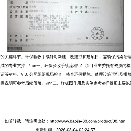
营的关键环节。环保验收手续针对新建、改建或扩建项目，需确保污染治
专业支持。\n\n一、环保验收手续流程\n1. 项目业主委托有资质的检
等材料。\n3. 分局组织现场检查，核查环保措施、处理设施运行及排放达
说明可参考后续段落。\n\n二、样板图作用及实例参考\n样板图主要
如若转载，请注明出处：http://www.baojie-88.com/product/98.html
更新时间：2026-08-04 02:24:57