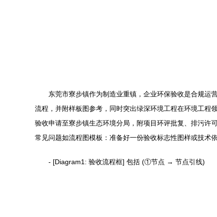
东莞市寮步镇作为制造业重镇，企业环保验收是合规运
流程，并附样板图参考，同时突出绿深环境工程在环境工程领域的
验收申请至寮步镇生态环境分局，附项目环评批复、排污许可证
常见问题如流程图模板：准备好一份验收标志性图样或技术依据
- [Diagram1: 验收流程框] 包括 (①节点 → 节点引线)