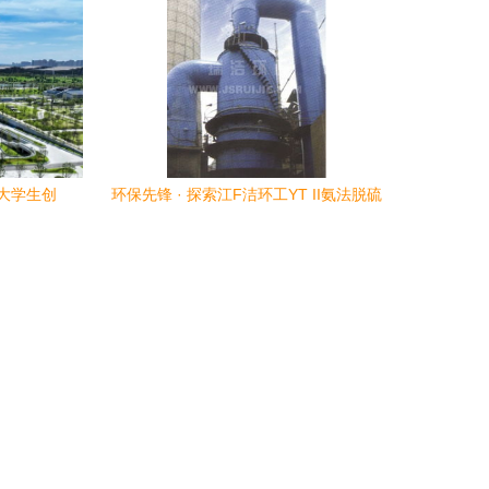
布大学生创
环保先锋 · 探索江F洁环工YT II氨法脱硫
技术与应用实景