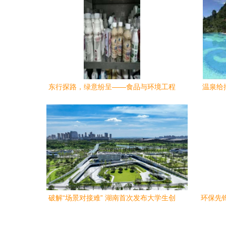
东行探路，绿意纷呈——食品与环境工程
温泉给
学部暑期社会实践纪实
破解“场景对接难” 湖南首次发布大学生创
环保先锋
业需求清单四类领域