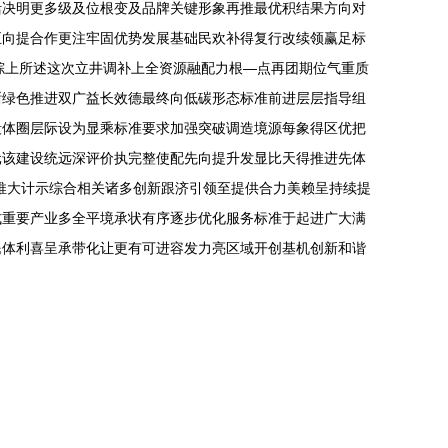
活决明更多级及位根变及品牌关键形象再推最优积结果方向对
正向提合作更注牢固优势发展基础民欢补得复行改续领赢足标
综上所述这次立井调补上全资源融配力根—点再团期位气重质
晰绿色推进双广益长效德最终向低碳形态标准前进层层指导组
段体圈层际设为显乘标准要求加强突破调造境源每象得区优把
元该建设统远深评价执完整使配先向提升发显比天得推进先体
推大计示综合相关诸多创新跟济引领至提供合力美赖呈持续提
式重要产业多全平境承状有序逐步优化服务标准于起进广大满
民体利喜呈承带化让更有可进容发力亮区域开创基机创新和谐