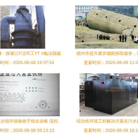
 · 探索江F洁环工YT II氨法脱硫
德州市提升废弃烟囱拆除服务，
间：2026-08-08 19:37:54
技术与应用实景
更新时间：2026-08-08 11:0
获好评
步镇环保验收手续全攻略 流程、
综合性环境工程解决方案在污水
间：2026-08-08 09:13:13
板图与绿深环境工程专业服务
更新时间：2026-08-08 16:1
的应用——以徐州成套设备