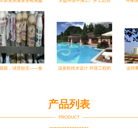
市新安房屋安全检测鉴
禾益环境平湖工厂开工启动
环保压
告授权办理指南——环
绿色智造新引擎，携手共创
如
工程视角下的合规路径
美好未来
探路，绿意纷呈——食
温泉给排水设计 环境工程的
这些
环境工程学部暑期社会
力量与美学
实践纪实
产品列表
PRODUCT
----------------