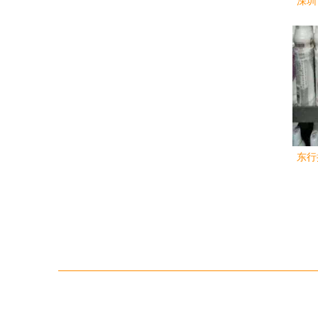
深圳
定报
境
东行
品与