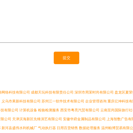
柿网络科技有限公司
成都天玩科技有限责任公司
深圳市周茉时尚有限公司
盘龙区夏荣
司
义乌市果新科技有限公司
苏州江一软件技术有限公司
企业管理咨询
重庆亿坤科技有
科技有限公司
计算机设备
检验检测服务
西安市粤亮汽贸有限公司
云南至尚国际旅行社
有限公司
天津滨海新区先锋演艺有限公司
安徽华府金属制品有限公司
上海智数广告有
部
新河县盛伟水利机械厂
气动执行器
日用百货销售
数据处理服务
温州帕博贸易有限