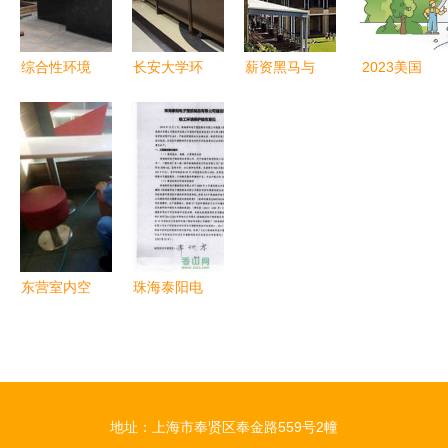
服务
综合性环境
长安大学环
薪资黑马与
2023美国
工程解决方
工学院第三
全球竞技
环境工程专
案在污水处
届环境治理
双纽实验室
业研究生排
理领域的应
知识竞赛圆
深度对比
名前30与名
用——以徐
满落幕
——谁才是
次变化分析
州成套设备
新时代留子
为例
的梦中情专
与理想坟
东营室内空
珠海泰阳电
场？
气污染检测
子塑胶制品
治理解决方
建设项目竣
案 专业应
工环境保护
对装修异味
验收公示
地址：上海市奉贤区奉金路559号2幢
与甲醛危害