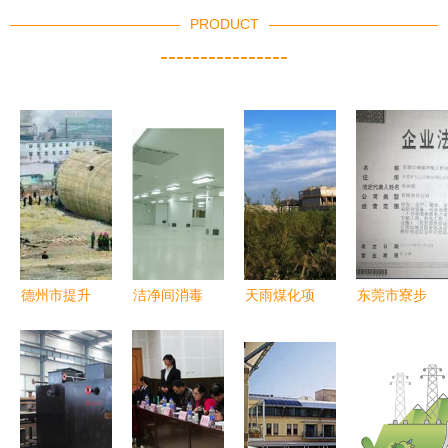
PRODUCT
----------------
德州市提升
洁净间消毒
天雨煤化项
东莞市寮步
废弃烟囱拆
时是否应关
目 环境工
镇环保验收
除服务，环
闭新风 环
程治理水平
手续全攻略
境工程获好
境工程视角
领跑行业先
流程、样板
评
解析
锋
图与绿深环
境工程专业