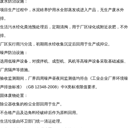
废水防治设施：
项目生产过程中，水泥砖养护用水全部蒸发或进入产品，无生产废水外
排。
生活污水经化粪池预处理后，定期清掏，用于厂区绿化或附近农肥，不外
排。
厂区实行雨污分流，初期雨水经收集沉淀后回用于生产或抑尘。
噪声防治设施：
选用低噪声设备，对搅拌机、成型机、风机等高噪声设备采取基础减振、
厂房隔声等措施。
验收监测期间，厂界四周噪声昼夜间监测值均符合《工业企业厂界环境噪
声排放标准》（GB 12348-2008）中X类标准限值要求。
固体废物处置：
除尘器收集的粉尘全部回用于生产。
不合格产品及边角料经破碎后作为原料回用。
生活垃圾由环卫部门统一清运处理。