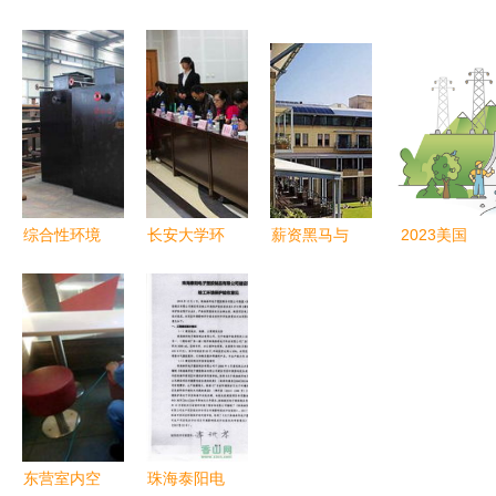
废弃烟囱拆
时是否应关
目 环境工
镇环保验收
除服务，环
闭新风 环
程治理水平
手续全攻略
境工程获好
境工程视角
领跑行业先
流程、样板
评
解析
锋
图与绿深环
境工程专业
服务
综合性环境
长安大学环
薪资黑马与
2023美国
工程解决方
工学院第三
全球竞技
环境工程专
案在污水处
届环境治理
双纽实验室
业研究生排
理领域的应
知识竞赛圆
深度对比
名前30与名
用——以徐
满落幕
——谁才是
次变化分析
州成套设备
新时代留子
为例
的梦中情专
与理想坟
东营室内空
珠海泰阳电