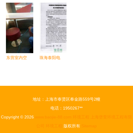
工程解决方
工学院第三
全球竞技
环境工程专
案在污水处
届环境治理
双纽实验室
业研究生排
理领域的应
知识竞赛圆
深度对比
名前30与名
用——以徐
满落幕
——谁才是
次变化分析
州成套设备
新时代留子
为例
的梦中情专
与理想坟
东营室内空
珠海泰阳电
场？
气污染检测
子塑胶制品
治理解决方
建设项目竣
案 专业应
工环境保护
对装修异味
验收公示
地址：上海市奉贤区奉金路559号2幢
与甲醛危害
电话：1950267**
Copyright © 2026
www.baojie-88.com
环境工程
上海堡萱环境工程有限
公司
环境工程
版权所有
Sitemap