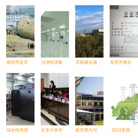
德州市提升
洁净间消毒
天雨煤化项
东莞市寮步
废弃烟囱拆
时是否应关
目 环境工
镇环保验收
除服务，环
闭新风 环
程治理水平
手续全攻略
境工程获好
境工程视角
领跑行业先
流程、样板
评
解析
锋
图与绿深环
境工程专业
服务
综合性环境
长安大学环
薪资黑马与
2023美国