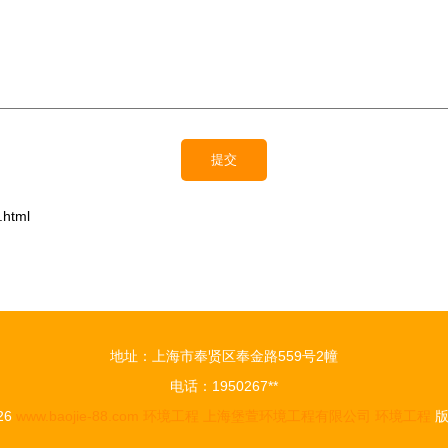
html
地址：上海市奉贤区奉金路559号2幢
电话：1950267**
026
www.baojie-88.com
环境工程
上海堡萱环境工程有限公司
环境工程
版