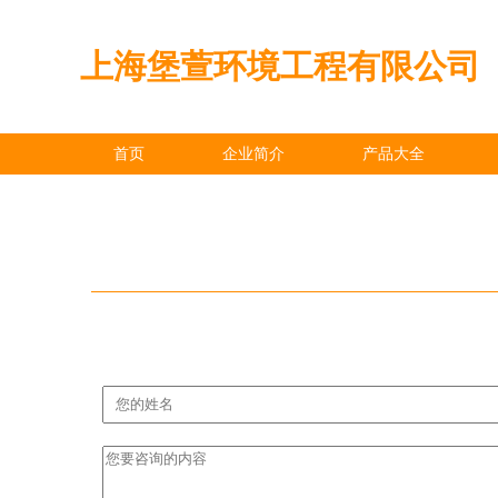
上海堡萱环境工程有限公司
首页
企业简介
产品大全